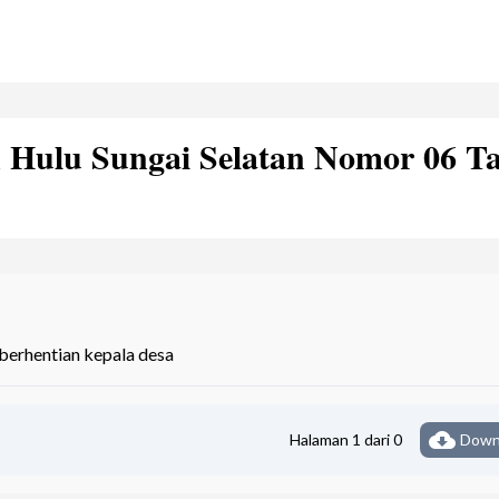
 Hulu Sungai Selatan Nomor 06 T
berhentian kepala desa
cloud_download
Halaman 1 dari 0
Down