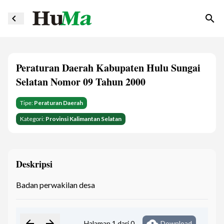
navigate_before
search
Peraturan Daerah Kabupaten Hulu Sungai
Selatan Nomor 09 Tahun 2000
Tipe:
Peraturan Daerah
Kategori:
Provinsi Kalimantan Selatan
Deskripsi
Badan perwakilan desa
arrow_back
arrow_forward
cloud_download
Halaman 1 dari 0
Download