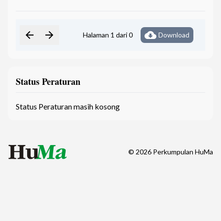
arrow_back
arrow_forward
cloud_download
Halaman 1 dari 0
Download
Status Peraturan
Status Peraturan masih kosong
©
2026
Perkumpulan HuMa