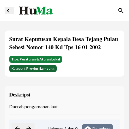
navigate_before
search
Surat Keputusan Kepala Desa Tejang Pulau
Sebesi Nomor 140 Kd Tps 16 01 2002
Tipe:
Peraturan & Aturan Lokal
Kategori:
Provinsi Lampung
Deskripsi
Daerah pengamanan laut
arrow_back
arrow_forward
cloud_download
Halaman 1 dari 0
Download